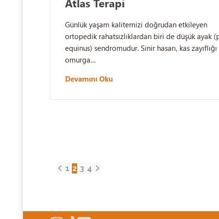
Atlas Terapi
Günlük yaşam kalitemizi doğrudan etkileyen
ortopedik rahatsızlıklardan biri de düşük ayak (
equinus) sendromudur. Sinir hasarı, kas zayıflığı
omurga…
Devamını Oku
1
2
3
4
Yazı
sayfalaması