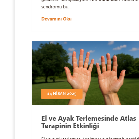
sendromu bu…
Devamını Oku
14 NISAN 2025
El ve Ayak Terlemesinde Atlas
Terapinin Etkinliği
El ve ayak terlemesi (palmar ve plantar hiperhid