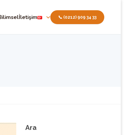
Bilimsel
İletişim
📞 (0212) 909 34 33
Ara