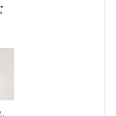
ve
ik
ı