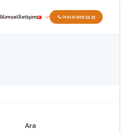
Bilimsel
İletişim
📞 (0212) 909 34 33
Ara