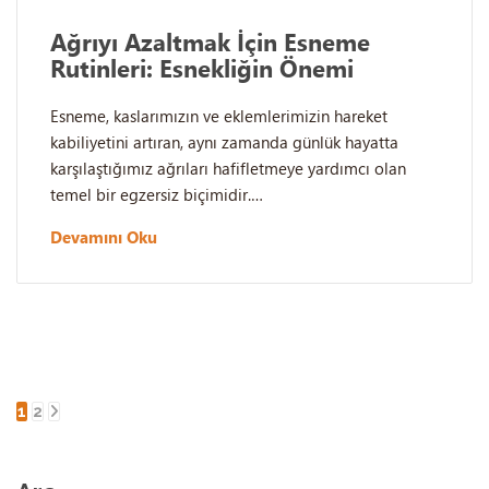
Ağrıyı Azaltmak İçin Esneme
Rutinleri: Esnekliğin Önemi
Esneme, kaslarımızın ve eklemlerimizin hareket
kabiliyetini artıran, aynı zamanda günlük hayatta
karşılaştığımız ağrıları hafifletmeye yardımcı olan
temel bir egzersiz biçimidir.…
Devamını Oku
1
2
Yazı
sayfalaması