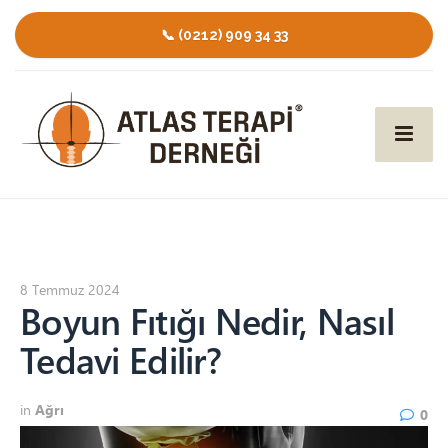
📞 (0212) 909 34 33
8 Temmuz 2024
Boyun Fıtığı Nedir, Nasıl
Tedavi Edilir?
in
Ağrı
0