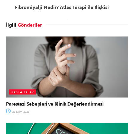
Fibromiyalji Nedir? Atlas Terapi ile İlişkisi
İlgili
Gönderiler
HASTALIKLAR
Parestezi̇ Sebepleri̇ ve Kli̇ni̇k Değerlendi̇rmesi̇
23 Ekim 2025