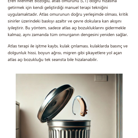
Eren Mehmet Bozoğlu, atlas omurunu (C1) doğru hizasına
getirmek için kendi geliştirdiği manuel terapi tekniğini
uygulamaktadır. Atlas omurunun doğru yerleşimde olması, kritik
sinirler üzerindeki baskıyı azaltır ve çevre dokulara kan akışını
iyileştirir. Bu yöntem, sadece atlas açı bozukluklarını gidermekle
kalmaz, aynı zamanda tüm omurganın dengesini yeniden sağlar.
Atlas terapi ile işitme kaybı, kulak çınlaması, kulaklarda basınç ve
dolgunluk hissi, boyun ağrısı, migren gibi şikayetlere yol açan
atlas açı bozukluğu tek seansta bile hizalanabilir.